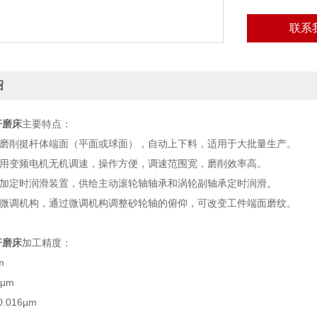
联系
绍
杆磨床
主要特点：
于磨削挺杆体端面（平面或球面），自动上下料，适用于大批量生产。
采用变频电机无机调速，操作方便，调速范围宽，磨削效率高。
增加定时润滑装置，供给主动滚轮轴轴承和涡轮副轴承定时润滑。
有微调机构，通过微调机构调整砂轮轴的俯仰，可改变工件端面磨纹。
杆磨床
加工精度：
µm
µm
.016µm