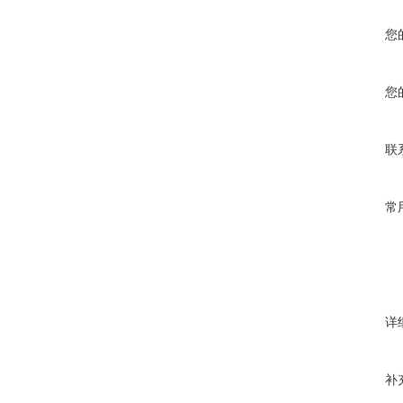
您
您
联
常
详
补