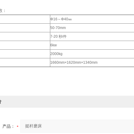
数：
Φ16～Φ40㎜
50-70mm
7-20 秒/件
6kw
2000kg
1660mm×1620mm×1340mm
价
产品：