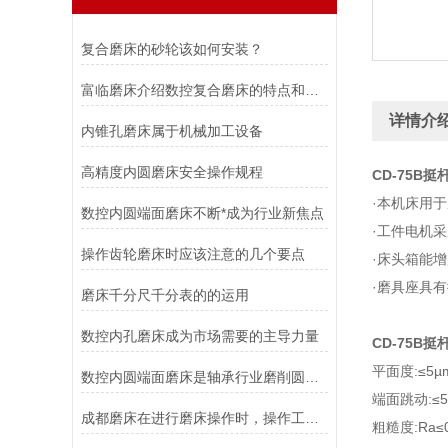
复合磨床的砂轮该如何安装？
富临磨床介绍数控复合磨床的特点和应用行业
详情介
内锥孔磨床属于机械加工设备
高精度内圆磨床安全操作规程
CD-75B挺
·本机床用
数控内圆端面磨床不断*成为行业新焦点
·工件电机
操作齿轮磨床时应该注意的几个要点
·床头箱能
·磨具座具
磨床千分尺千分表的的运用
数控内孔磨床成为市场需要的主导力量
CD-75B挺
平面度:≤5
数控内圆端面磨床是轴承行业磨削圆锥滚子轴承的理想加工设备
端面跳动:≤5
成都磨床在进行磨床操作时，操作工应做到以下要求
粗糙度:Ra≤0