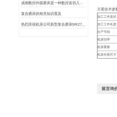
成都数控外圆磨床是一种数控直切入磨床
主要技术参
复合磨床的相关知识普及
加工工件直径
热烈庆祝机床公司新型复合磨床MK2710研发成功
加工工件长度
生产节拍
机床功率
机床重量
机床外形尺寸
留言询