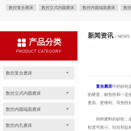
数控复合磨床
数控立式内圆磨床
数控内圆端面磨床
数
数控轴承磨床
汽车零件*磨床系列
工具磨床系列
珩磨机
端面磨床
新闻资讯
/ NEWS
产品分类
PRODUCT CATEGORY
数控复合磨床
复合磨床
中的砂轮
数控立式内圆磨床
的硬度，耐热性和一定
更高、更锋利、导热性
数控内圆端面磨床
同样磨料的砂轮，由于
数控内孔磨床
粒度号愈小。结合剂起