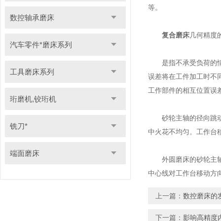
等。
数控轴承磨床
复合磨床
几何精度
汽车零件*磨床系列
是指不承受负荷的情况
工具磨床系列
误差将在工件加工时不
工作部件的相互位置误
珩磨机,铰珩机
砂轮主轴的径向跳动和
铣刀*
中火花不均匀。工作台
端面磨床
外圆磨床的砂轮主轴轴
中心线对工作台移动方
上一篇：
数控磨床的
下一篇：
影响高精度