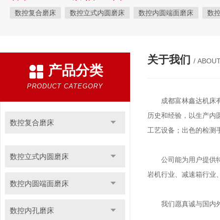
数控复合磨床
数控立式内圆磨床
数控内圆端面磨床
数
数控轴承磨床
汽车零件*磨床系列
工具磨床系列
珩磨机
端面磨床
关于我们
/ ABOU
产品分类
PRODUCT CATEGORY
成都富林鑫达机床有限
历史和经验，以生产内
数控复合磨床
工艺设备；出色的检测
数控立式内圆磨床
公司能为用户提供特殊
岩机行业、减速箱行业
数控内圆端面磨床
我们愿真诚与国内外广
数控内孔磨床