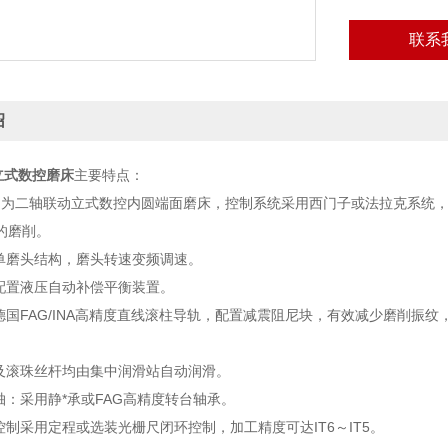
联系
绍
立式数控磨床
主要特点：
8系列为二轴联动立式数控内圆端面磨床，控制系统采用西门子或法拉克系
的磨削。
用单磨头结构，磨头转速变频调速。
复配置液压自动补偿平衡装置。
用德国FAG/INA高精度直线滚柱导轨，配置减震阻尼块，有效减少磨削振纹
轨及滚珠丝杆均由集中润滑站自动润滑。
轴：采用静*承或FAG高精度转台轴承。
控制采用定程或选装光栅尺闭环控制，加工精度可达IT6～IT5。