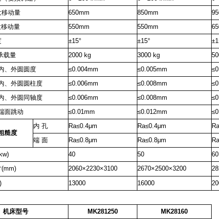
大移动量
650mm
850mm
9
大移动量
550mm
550mm
6
度
±15°
±15°
±1
大承载量
2000
kɡ
3000
kɡ
50
内、外圆圆度
≤0.004mm
≤0.005mm
≤
内、外圆圆柱度
≤0.006mm
≤0.008mm
≤
内、外圆同轴度
≤0.006mm
≤0.008mm
≤
端面跳动
≤0.01mm
≤0.012mm
≤
内
孔
Ra≤0.4μm
Ra≤0.4μm
Ra
粗糙度
端
面
Ra≤0.8μm
Ra≤0.8μm
Ra
kw)
40
50
60
(mm)
2060×2230×3100
2670×2500×3200
28
)
13000
16000
20
机床型号
MK281250
MK28160