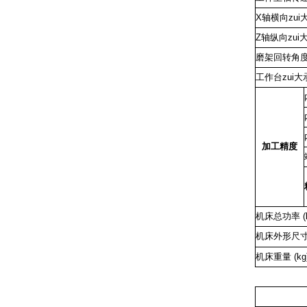
X轴横向zui
Z轴纵向zui
磨架回转角
工作台zui
加工精度
机床总功率
(
机床外形尺寸
机床重量
(kg