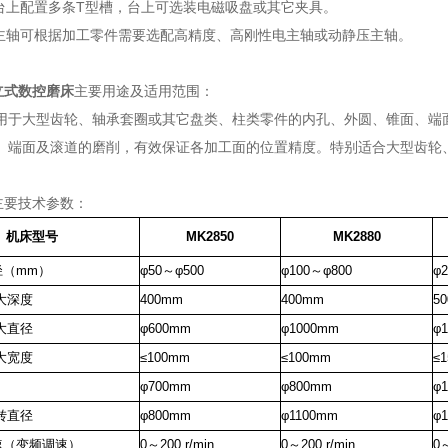
作台上配置多条T型槽，台上可选装电磁吸盘或其它夹具。
轮主轴可根据加工零件需要选配高精度、高刚性电主轴或动静压主轴。
立式数控磨床
主要用途及适用范围：
用于大型齿轮、轴承套圈或其它盘类、柱类零件的内孔、外圆、锥面、端
、端面及滚道的磨削，有效保证各加工面的位置精度。特别适合大型齿轮
主要技术参数：
机床型号
MK2850
MK2880
径（mm）
φ50～φ500
φ100～φ800
φ
i大深度
400mm
400mm
5
i大直径
φ600mm
φ1000mm
φ
i大宽度
≤100mm
≤100mm
≤
φ700mm
φ800mm
φ
回转直径
φ800mm
φ1100mm
φ
速（变频调速）
0～200
r/min
0～200
r/min
0