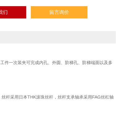
我们
留言询价
统，工件一次装夹可完成内孔、外圆、阶梯孔、阶梯端面以及多
，丝杆采用日本THK滚珠丝杆，丝杆支承轴承采用FAG丝杠轴