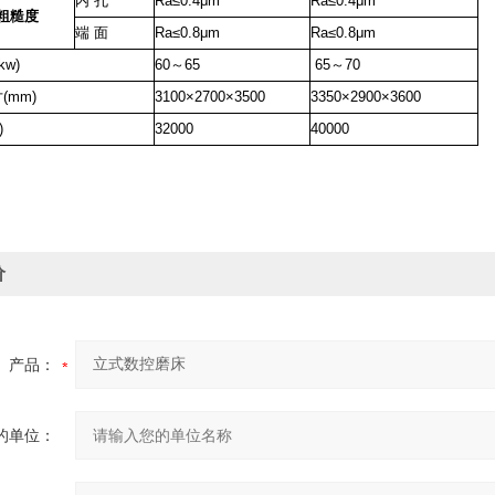
内
孔
Ra≤0.4μm
Ra≤0.4μm
粗糙度
端
面
Ra≤0.8μm
Ra≤0.8μm
kw)
60～65
65～70
(mm)
3100×2700×3500
3350×2900×3600
)
32000
40000
价
产品：
的单位：