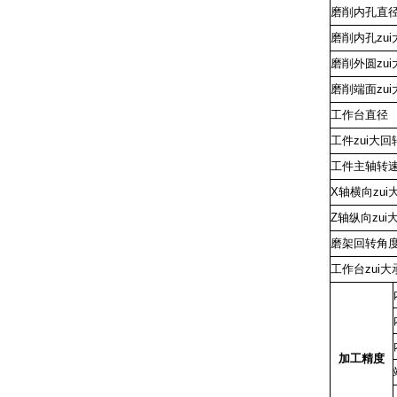
磨削内孔直
磨削内孔zu
磨削外圆zu
磨削端面zu
工作台直径
工件zui大
工件主轴转
X轴横向zui
Z轴纵向zui
磨架回转角
工作台zui
加工精度