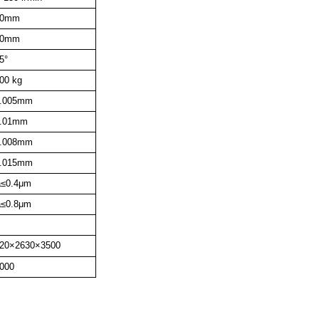
50mm
50mm
5°
00
kɡ
0.005mm
0.01mm
0.008mm
0.015mm
≤0.4μm
≤0.8μm
20×2630×3500
000