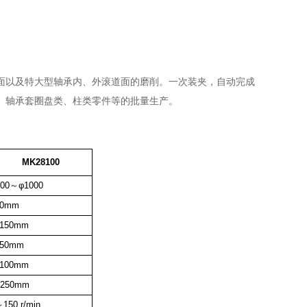
面以及特大型轴承内、外滚道面的磨削。一次装夹，自动完成
、轴承套圈盘类、柱类零件等的批量生产。
MK28100
200～φ1000
00mm
1150mm
150mm
1100mm
1250mm
～150
r/min