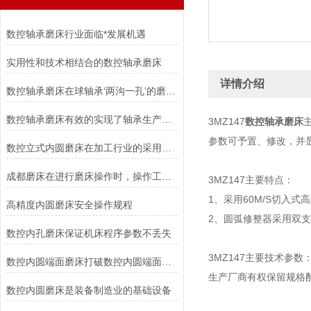
数控轴承磨床行业面临*发展机遇
实用性和技术相结合的数控轴承磨床
详情介绍
数控轴承磨床在球轴承‘两沟一孔’的磨削加工中作用突出
数控轴承磨床有效的实现了轴承生产的数字化工厂
3MZ147
数控轴承磨床
参数可予置、修改，并
数控立式内圆磨床在加工行业的采用将是大势所趋
成都磨床在进行磨床操作时，操作工应做到以下要求
3MZ147
主要特点：
1、采用60M/S切入式
高精度内圆磨床安全操作规程
2、圆弧修整器采用双
数控内孔磨床保证机床程序参数不丢失
3MZ147
主要技术参数
数控内圆端面磨床打破数控内圆端面磨床行业*垄断
生产厂商有权保留规格
数控内圆磨床是装备制造业的基础设备