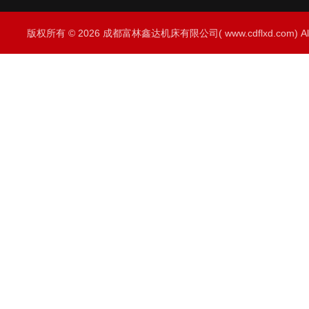
版权所有 © 2026 成都富林鑫达机床有限公司( www.cdflxd.com) All