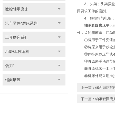
3、头架；头架拨盘的旋
数控轴承磨床
同要求工件的磨削。
4、数控箱与电柜；有
汽车零件*磨床系列
轴承套圆磨床
主运
长，齿轮箱笨重，启动
工具磨床系列
①将用于工件变速的
②将原来用于砂轮变速
珩磨机,铰珩机
③保持原静压导轨不变
④将原来手动调节的砂
铣刀*
⑤将原机床手工上下
⑥机床外观采用推拉
端面磨床
上一篇：
端面磨床砂
下一篇：
轴承套圆磨