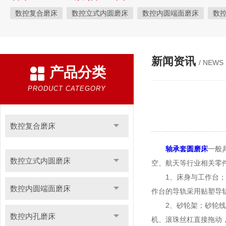
数控复合磨床
数控立式内圆磨床
数控内圆端面磨床
数
数控轴承磨床
汽车零件*磨床系列
工具磨床系列
珩磨机
端面磨床
新闻资讯
/ NEWS
产品分类
PRODUCT CATEGORY
数控复合磨床
轴承套圆磨床
一般
数控立式内圆磨床
空、航天等行业相关零
1、床身与工作台；床
数控内圆端面磨床
作台的导轨采用贴塑导
2、砂轮架；砂轮线速度
数控内孔磨床
机、滚珠丝杠直接拖动，分